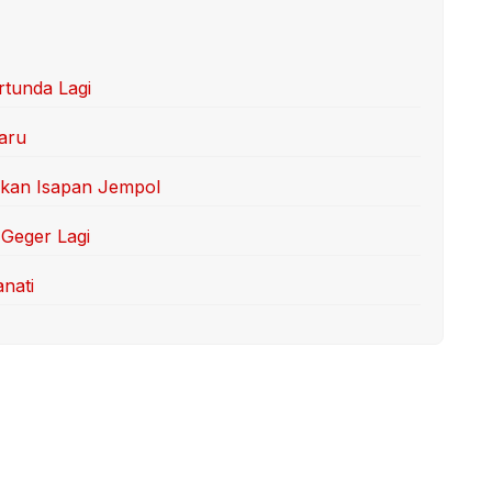
tunda Lagi
aru
kan Isapan Jempol
Geger Lagi
anati