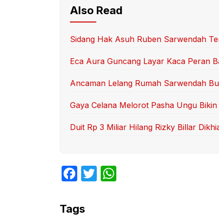
Also Read
Sidang Hak Asuh Ruben Sarwendah Ter
Eca Aura Guncang Layar Kaca Peran B
Ancaman Lelang Rumah Sarwendah Bu
Gaya Celana Melorot Pasha Ungu Bikin 
Duit Rp 3 Miliar Hilang Rizky Billar Dikhi
F
T
W
a
w
h
c
itt
at
Tags