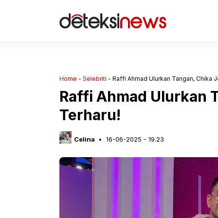
Langsung
ke
isi
Home
-
Selebriti
-
Raffi Ahmad Ulurkan Tangan, Chika J
Raffi Ahmad Ulurkan 
Terharu!
Celina
16-06-2025 - 19.23