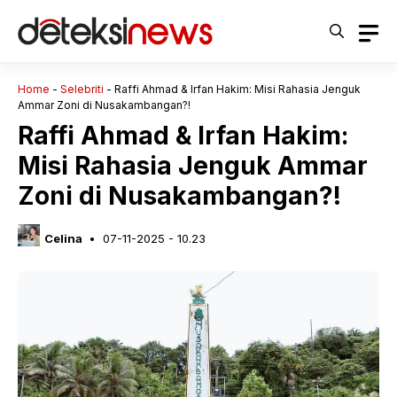
Langsung
ke
isi
Home
-
Selebriti
-
Raffi Ahmad & Irfan Hakim: Misi Rahasia Jenguk
Ammar Zoni di Nusakambangan?!
Raffi Ahmad & Irfan Hakim:
Misi Rahasia Jenguk Ammar
Zoni di Nusakambangan?!
Celina
07-11-2025 - 10.23