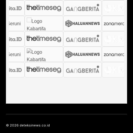
© 2026 deteksinews.co.id