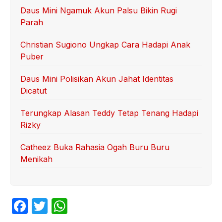
Daus Mini Ngamuk Akun Palsu Bikin Rugi
Parah
Christian Sugiono Ungkap Cara Hadapi Anak
Puber
Daus Mini Polisikan Akun Jahat Identitas
Dicatut
Terungkap Alasan Teddy Tetap Tenang Hadapi
Rizky
Catheez Buka Rahasia Ogah Buru Buru
Menikah
F
T
W
a
w
h