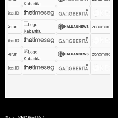
© 2026 deteksinews.co.id