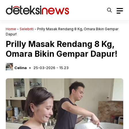
Langsung
ke
isi
Home
-
Selebriti
-
Prilly Masak Rendang 8 Kg, Omara Bikin Gempar
Dapur!
Prilly Masak Rendang 8 Kg,
Omara Bikin Gempar Dapur!
Celina
25-03-2026 - 15.23