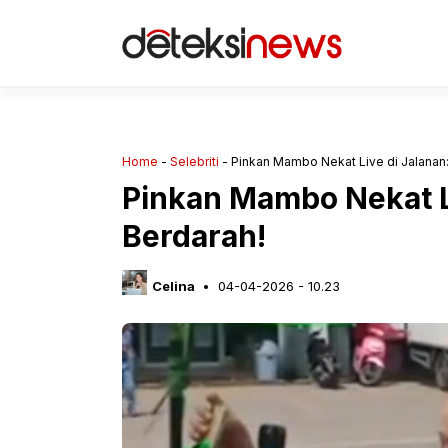
Langsung
ke
isi
Home
-
Selebriti
-
Pinkan Mambo Nekat Live di Jalanan: Ku
Pinkan Mambo Nekat Liv
Berdarah!
Celina
04-04-2026 - 10.23