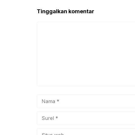
o
p
Tinggalkan komentar
o
p
k
Komentar
Nama
Surel
Situs