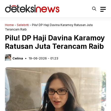
Langsung
ke
isi
Home
-
Selebriti
-
Pilu! DP Haji Davina Karamoy Ratusan Juta
Terancam Raib
Pilu! DP Haji Davina Karamoy
Ratusan Juta Terancam Raib
Celina
19-06-2026 - 01.23