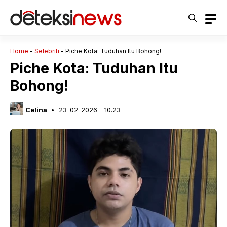
Langsung
ke
isi
Home
-
Selebriti
-
Piche Kota: Tuduhan Itu Bohong!
Piche Kota: Tuduhan Itu
Bohong!
Celina
23-02-2026 - 10.23