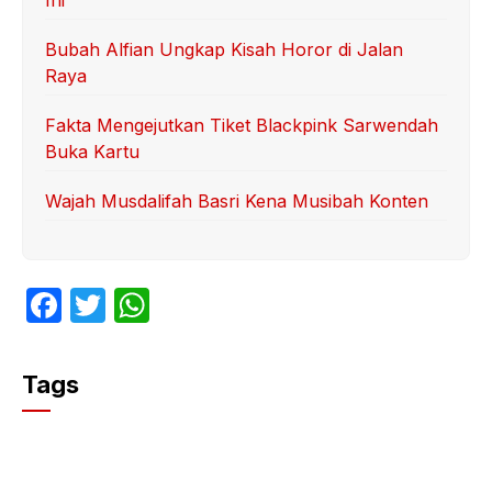
Ini
Bubah Alfian Ungkap Kisah Horor di Jalan
Raya
Fakta Mengejutkan Tiket Blackpink Sarwendah
Buka Kartu
Wajah Musdalifah Basri Kena Musibah Konten
F
T
W
a
w
h
c
itt
at
Tags
e
er
s
b
A
o
p