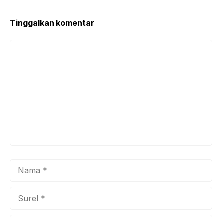
o
p
k
Tinggalkan komentar
Komentar
Nama
Surel
Situs