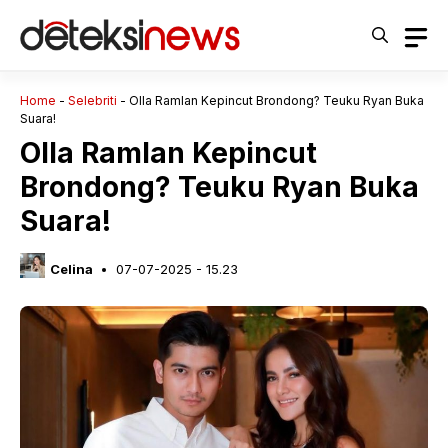
Langsung
ke
isi
Home
-
Selebriti
-
Olla Ramlan Kepincut Brondong? Teuku Ryan Buka
Suara!
Olla Ramlan Kepincut
Brondong? Teuku Ryan Buka
Suara!
Celina
07-07-2025 - 15.23