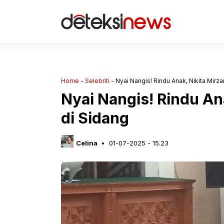
Langsung
ke
isi
Home
-
Selebriti
-
Nyai Nangis! Rindu Anak, Nikita Mirza
Nyai Nangis! Rindu An
di Sidang
Celina
01-07-2025 - 15.23