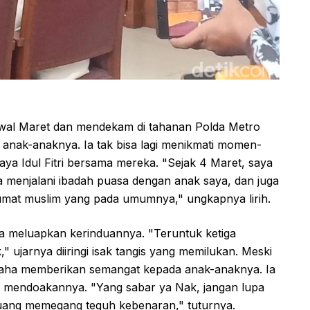
 awal Maret dan mendekam di tahanan Polda Metro
i anak-anaknya. Ia tak bisa lagi menikmati momen-
ya Idul Fitri bersama mereka. "Sejak 4 Maret, saya
a menjalani ibadah puasa dengan anak saya, dan juga
i umat muslim yang pada umumnya," ungkapnya lirih.
 ia meluapkan kerinduannya. "Teruntuk ketiga
ujarnya diiringi isak tangis yang memilukan. Meski
usaha memberikan semangat kepada anak-anaknya. Ia
 mendoakannya. "Yang sabar ya Nak, jangan lupa
uang memegang teguh kebenaran," tuturnya.