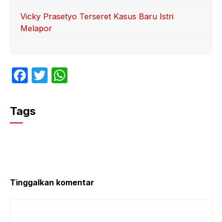
Vicky Prasetyo Terseret Kasus Baru Istri
Melapor
F
T
W
a
w
h
c
itt
at
Tags
e
er
s
b
A
o
p
o
p
k
Tinggalkan komentar
Komentar