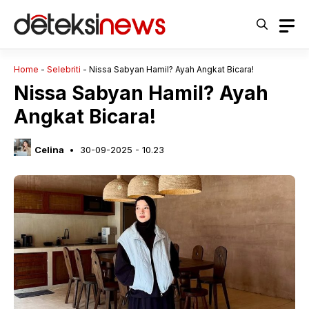
Langsung
ke
isi
Home
-
Selebriti
-
Nissa Sabyan Hamil? Ayah Angkat Bicara!
Nissa Sabyan Hamil? Ayah
Angkat Bicara!
Celina
30-09-2025 - 10.23