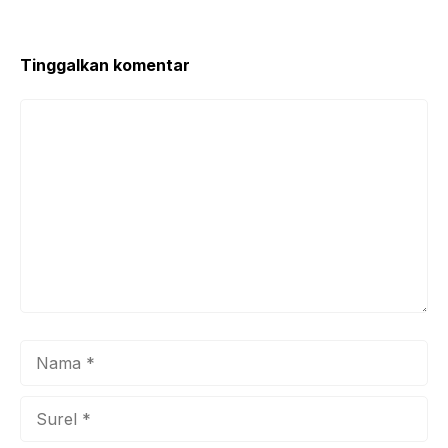
o
p
o
p
k
Tinggalkan komentar
Komentar
Nama
Surel