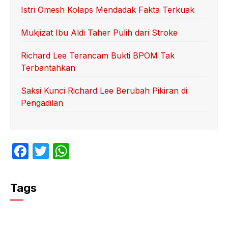
Istri Omesh Kolaps Mendadak Fakta Terkuak
Mukjizat Ibu Aldi Taher Pulih dari Stroke
Richard Lee Terancam Bukti BPOM Tak
Terbantahkan
Saksi Kunci Richard Lee Berubah Pikiran di
Pengadilan
F
T
W
a
w
h
c
itt
at
Tags
e
er
s
b
A