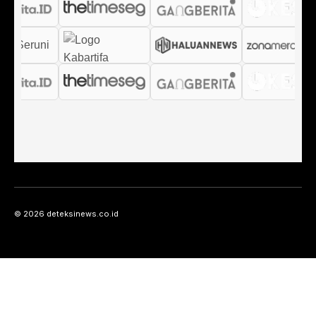
© 2026 deteksinews.co.id