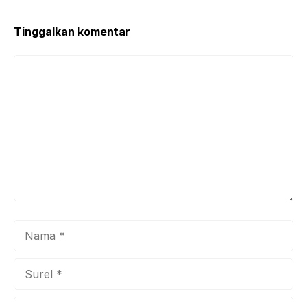
o
p
k
Tinggalkan komentar
Komentar
Nama
Surel
Situs