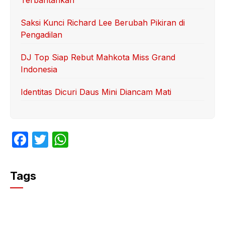
Terbantahkan
Saksi Kunci Richard Lee Berubah Pikiran di
Pengadilan
DJ Top Siap Rebut Mahkota Miss Grand
Indonesia
Identitas Dicuri Daus Mini Diancam Mati
F
T
W
a
w
h
c
itt
at
Tags
e
er
s
b
A
o
p