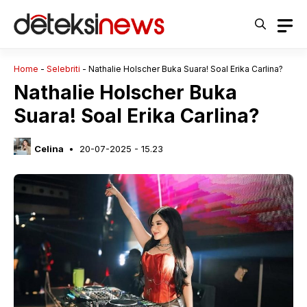
Langsung
ke
isi
Home
-
Selebriti
-
Nathalie Holscher Buka Suara! Soal Erika Carlina?
Nathalie Holscher Buka
Suara! Soal Erika Carlina?
Celina
20-07-2025 - 15.23