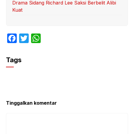
Drama Sidang Richard Lee Saksi Berbelit Alibi
Kuat
F
T
W
a
w
h
c
itt
at
Tags
e
er
s
b
A
o
p
o
p
k
Tinggalkan komentar
Komentar