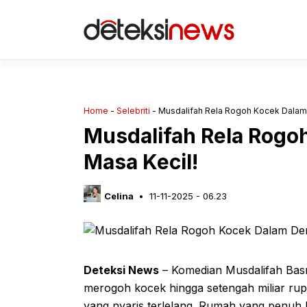
Langsung
ke
isi
Home
-
Selebriti
-
Musdalifah Rela Rogoh Kocek Dalam
Musdalifah Rela Rog
Masa Kecil!
Celina
11-11-2025 - 06.23
Deteksi News
– Komedian Musdalifah Basr
merogoh kocek hingga setengah miliar rup
yang nyaris terlelang. Rumah yang penuh 