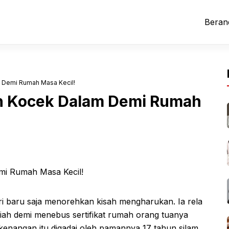
Beran
 Demi Rumah Masa Kecil!
oh Kocek Dalam Demi Rumah
i baru saja menorehkan kisah mengharukan. Ia rela
iah demi menebus sertifikat rumah orang tuanya
kenangan itu digadai oleh pamannya 17 tahun silam,