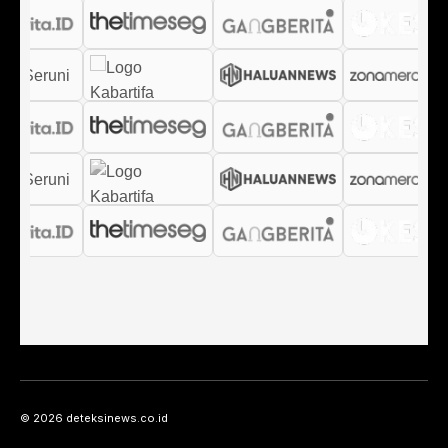
© 2026 deteksinews.co.id