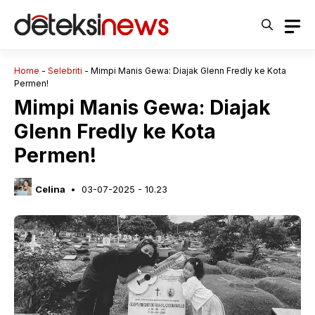
Langsung
ke
isi
Home
-
Selebriti
-
Mimpi Manis Gewa: Diajak Glenn Fredly ke Kota
Permen!
Mimpi Manis Gewa: Diajak
Glenn Fredly ke Kota
Permen!
Celina
03-07-2025 - 10.23