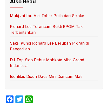
Also Read
Mukjizat Ibu Aldi Taher Pulih dari Stroke
Richard Lee Terancam Bukti BPOM Tak
Terbantahkan
Saksi Kunci Richard Lee Berubah Pikiran di
Pengadilan
DJ Top Siap Rebut Mahkota Miss Grand
Indonesia
Identitas Dicuri Daus Mini Diancam Mati
F
T
W
a
w
h