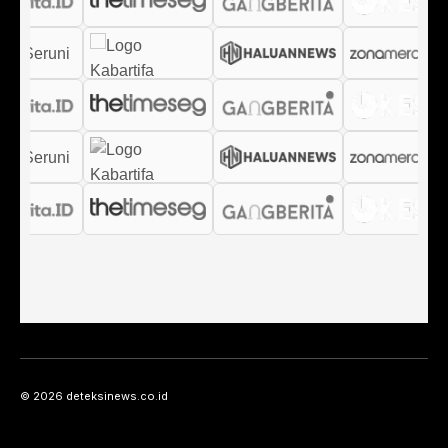
© 2026 deteksinews.co.id