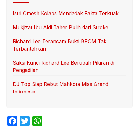
Istri Omesh Kolaps Mendadak Fakta Terkuak
Mukjizat Ibu Aldi Taher Pulih dari Stroke
Richard Lee Terancam Bukti BPOM Tak
Terbantahkan
Saksi Kunci Richard Lee Berubah Pikiran di
Pengadilan
DJ Top Siap Rebut Mahkota Miss Grand
Indonesia
F
T
W
a
w
h