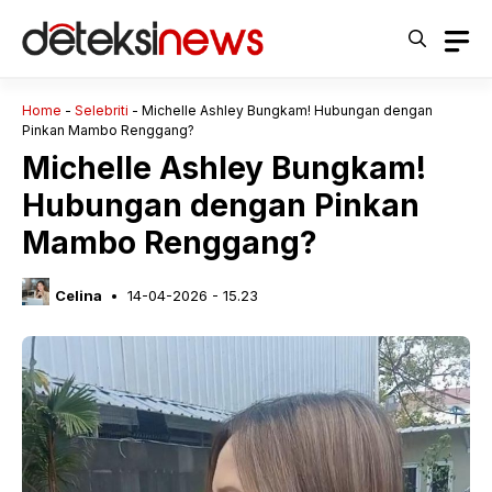
Langsung
ke
isi
Home
-
Selebriti
-
Michelle Ashley Bungkam! Hubungan dengan
Pinkan Mambo Renggang?
Michelle Ashley Bungkam!
Hubungan dengan Pinkan
Mambo Renggang?
Celina
14-04-2026 - 15.23