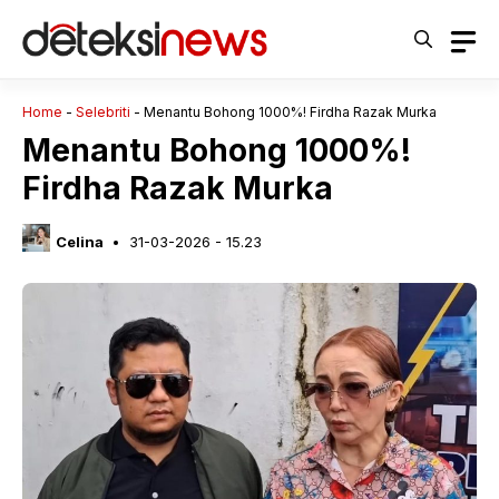
Langsung
ke
isi
Home
-
Selebriti
-
Menantu Bohong 1000%! Firdha Razak Murka
Menantu Bohong 1000%!
Firdha Razak Murka
Celina
31-03-2026 - 15.23