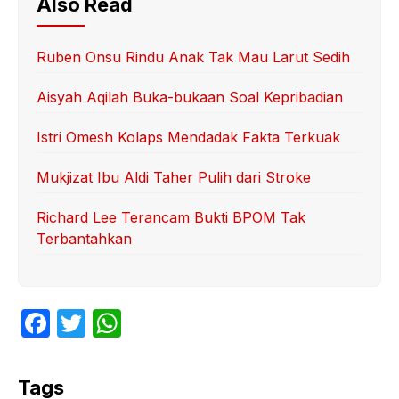
Also Read
Ruben Onsu Rindu Anak Tak Mau Larut Sedih
Aisyah Aqilah Buka-bukaan Soal Kepribadian
Istri Omesh Kolaps Mendadak Fakta Terkuak
Mukjizat Ibu Aldi Taher Pulih dari Stroke
Richard Lee Terancam Bukti BPOM Tak
Terbantahkan
F
T
W
a
w
h
c
itt
at
Tags