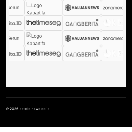
© 2026 deteksinews.co.id