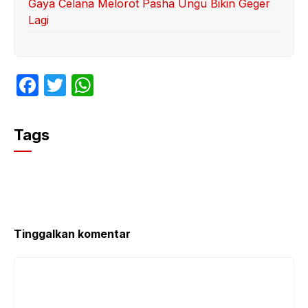
Gaya Celana Melorot Pasha Ungu Bikin Geger
Lagi
F
T
W
a
w
h
c
itt
at
Tags
e
er
s
b
A
o
p
o
p
k
Tinggalkan komentar
Komentar