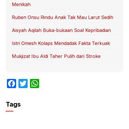
Menikah
Ruben Onsu Rindu Anak Tak Mau Larut Sedih
Aisyah Aqilah Buka-bukaan Soal Kepribadian
Istri Omesh Kolaps Mendadak Fakta Terkuak
Mukjizat Ibu Aldi Taher Pulih dari Stroke
F
T
W
a
w
h
c
itt
at
Tags
e
er
s
b
A