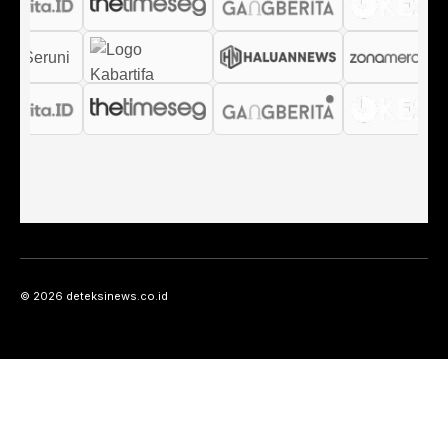
© 2026 deteksinews.co.id