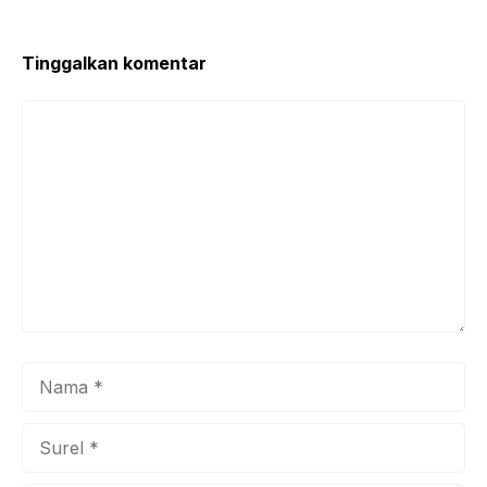
o
p
o
p
k
Tinggalkan komentar
Komentar
Nama
Surel