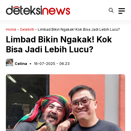
Langsung
ke
isi
Home
-
Selebriti
-
Limbad Bikin Ngakak! Kok Bisa Jadi Lebih Lucu?
Limbad Bikin Ngakak! Kok
Bisa Jadi Lebih Lucu?
Celina
16-07-2025 - 06.23