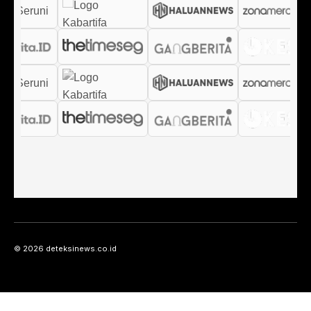
© 2026 deteksinews.co.id