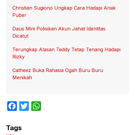
Christian Sugiono Ungkap Cara Hadapi Anak
Puber
Daus Mini Polisikan Akun Jahat Identitas
Dicatut
Terungkap Alasan Teddy Tetap Tenang Hadapi
Rizky
Catheez Buka Rahasia Ogah Buru Buru
Menikah
F
T
W
a
w
h
c
itt
at
Tags
e
er
s