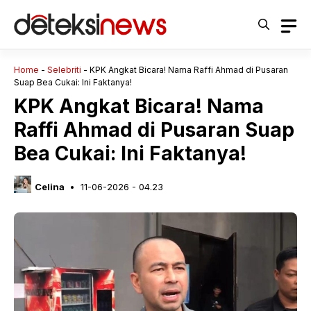
Langsung
ke
isi
Home
-
Selebriti
-
KPK Angkat Bicara! Nama Raffi Ahmad di Pusaran
Suap Bea Cukai: Ini Faktanya!
KPK Angkat Bicara! Nama
Raffi Ahmad di Pusaran Suap
Bea Cukai: Ini Faktanya!
Celina
11-06-2026 - 04.23