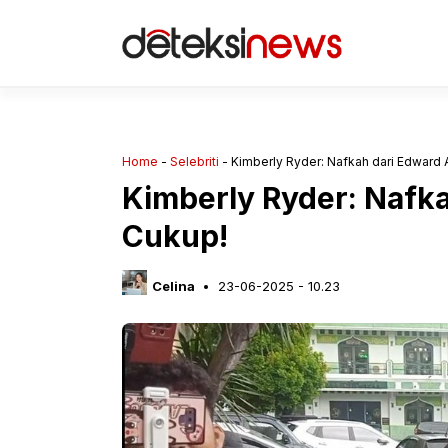
Langsung
ke
isi
Home
-
Selebriti
-
Kimberly Ryder: Nafkah dari Edward 
Kimberly Ryder: Nafk
Cukup!
Celina
23-06-2025 - 10.23