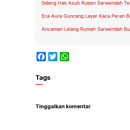
Sidang Hak Asuh Ruben Sarwendah Ter
Eca Aura Guncang Layar Kaca Peran B
Ancaman Lelang Rumah Sarwendah Bu
F
T
W
a
w
h
c
itt
at
Tags
e
er
s
b
A
o
p
Tinggalkan komentar
o
p
k
Komentar