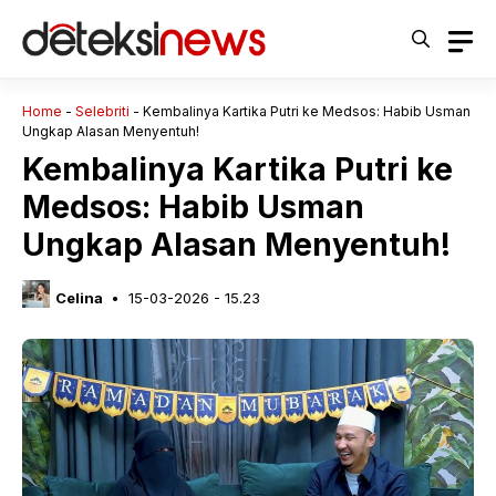
Langsung
ke
isi
Home
-
Selebriti
-
Kembalinya Kartika Putri ke Medsos: Habib Usman
Ungkap Alasan Menyentuh!
Kembalinya Kartika Putri ke
Medsos: Habib Usman
Ungkap Alasan Menyentuh!
Celina
15-03-2026 - 15.23