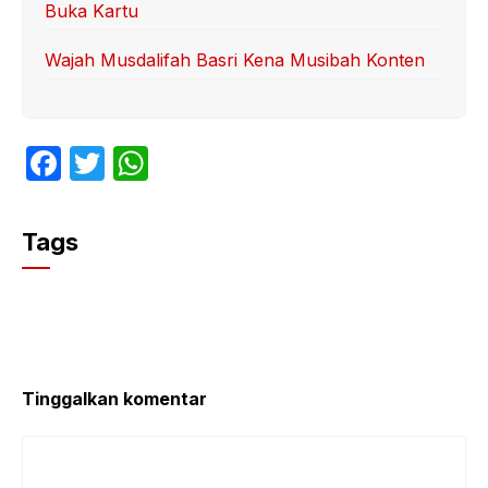
Buka Kartu
Wajah Musdalifah Basri Kena Musibah Konten
F
T
W
a
w
h
c
itt
at
Tags
e
er
s
b
A
o
p
o
p
k
Tinggalkan komentar
Komentar