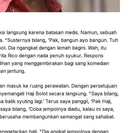
aksi langsung karena batasan medis. Namun, sebuah
a. "Susternya bilang, ‘Pak, bangun ayo bangun. Tuh
pol. Dia ngangkat dengan lemah begini. Wah, itu
erita Rico dengan nada penuh syukur. Respons
lihan yang menggembirakan bagi sang komedian
an jantung.
inkan masuk ke ruang perawatan. Dengan persetujuan
yemangati Haji Bolot secara langsung. "Saya bilang,
a balik syuting lagi.’ Terus saya panggil, ‘Pak Haji,
aya bilang, ‘Coba jempolnya diadu, kalau ini saya,
, berusaha membangunkan semangat sang sahabat.
enggetarkan hati. "Dia angkat jempolnya dengan