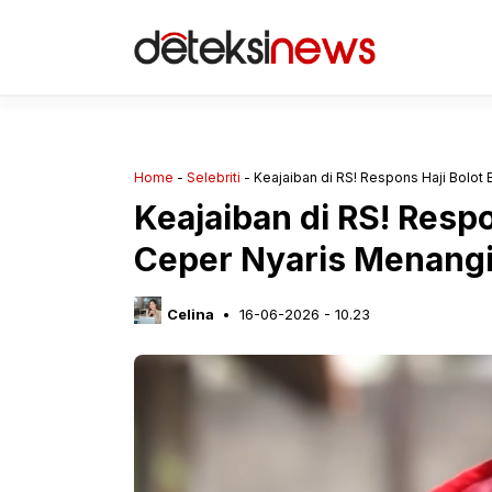
Langsung
ke
isi
Home
-
Selebriti
-
Keajaiban di RS! Respons Haji Bolot 
Keajaiban di RS! Respo
Ceper Nyaris Menangi
Celina
16-06-2026 - 10.23