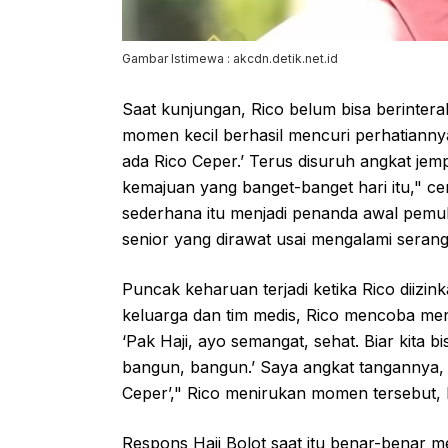
Gambar Istimewa : akcdn.detik.net.id
Saat kunjungan, Rico belum bisa berinter
momen kecil berhasil mencuri perhatianny
ada Rico Ceper.’ Terus disuruh angkat jem
kemajuan yang banget-banget hari itu," c
sederhana itu menjadi penanda awal pemu
senior yang dirawat usai mengalami serang
Puncak keharuan terjadi ketika Rico diiz
keluarga dan tim medis, Rico mencoba men
‘Pak Haji, ayo semangat, sehat. Biar kita bis
bangun, bangun.’ Saya angkat tangannya, s
Ceper’," Rico menirukan momen tersebut
Respons Haji Bolot saat itu benar-benar m