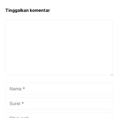
o
p
k
Tinggalkan komentar
Komentar
Nama
Surel
Situs