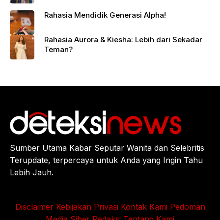
Rahasia Mendidik Generasi Alpha!
Rahasia Aurora & Kiesha: Lebih dari Sekadar
Teman?
Sumber Utama Kabar Seputar Wanita dan Selebritis
Terupdate, terpercaya untuk Anda yang Ingin Tahu
Lebih Jauh.
Disclaimer
Kebijakan Privasi
Kontak Kami
Pedoman
Media Siber
Redaksi
Tentang Kami