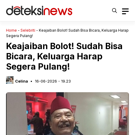
Langsung
ke
isi
Home
-
Selebriti
-
Keajaiban Bolot! Sudah Bisa Bicara, Keluarga Harap
Segera Pulang!
Keajaiban Bolot! Sudah Bisa
Bicara, Keluarga Harap
Segera Pulang!
Celina
16-06-2026 - 19.23