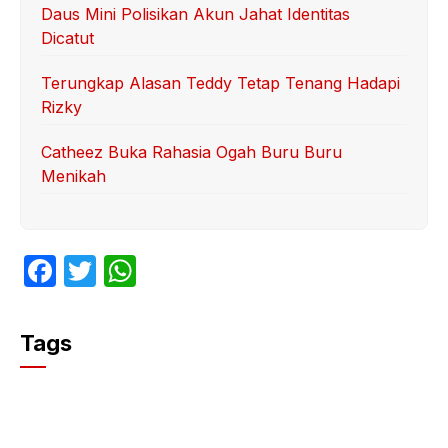
Daus Mini Polisikan Akun Jahat Identitas
Dicatut
Terungkap Alasan Teddy Tetap Tenang Hadapi
Rizky
Catheez Buka Rahasia Ogah Buru Buru
Menikah
F
T
W
a
w
h
c
itt
at
Tags
e
er
s
b
A
o
p