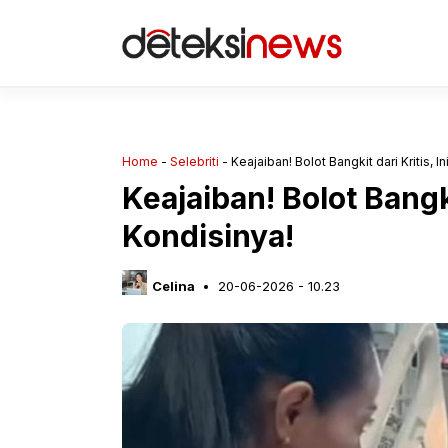
Langsung
ke
isi
Home
-
Selebriti
-
Keajaiban! Bolot Bangkit dari Kritis, I
Keajaiban! Bolot Bangkit
Kondisinya!
Celina
20-06-2026 - 10.23