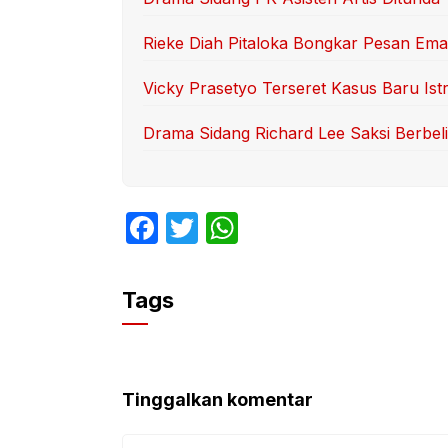
Rieke Diah Pitaloka Bongkar Pesan Ema
Vicky Prasetyo Terseret Kasus Baru Ist
Drama Sidang Richard Lee Saksi Berbelit
F
T
W
a
w
h
c
itt
at
Tags
e
er
s
b
A
o
p
Tinggalkan komentar
o
p
Komentar