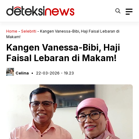
Langsung
ke
isi
Home
-
Selebriti
-
Kangen Vanessa-Bibi, Haji Faisal Lebaran di
Makam!
Kangen Vanessa-Bibi, Haji
Faisal Lebaran di Makam!
Celina
22-03-2026 - 19.23