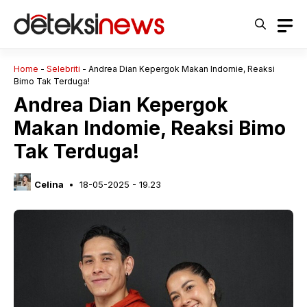
Langsung
ke
isi
Home
-
Selebriti
-
Andrea Dian Kepergok Makan Indomie, Reaksi
Bimo Tak Terduga!
Andrea Dian Kepergok
Makan Indomie, Reaksi Bimo
Tak Terduga!
Celina
18-05-2025 - 19.23