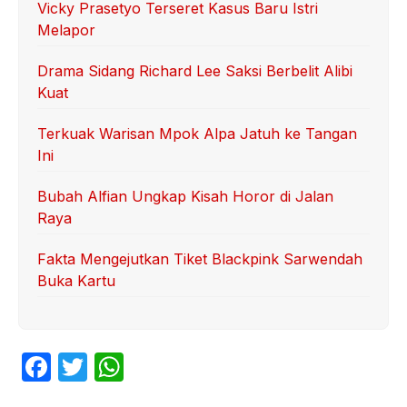
Vicky Prasetyo Terseret Kasus Baru Istri
Melapor
Drama Sidang Richard Lee Saksi Berbelit Alibi
Kuat
Terkuak Warisan Mpok Alpa Jatuh ke Tangan
Ini
Bubah Alfian Ungkap Kisah Horor di Jalan
Raya
Fakta Mengejutkan Tiket Blackpink Sarwendah
Buka Kartu
F
T
W
a
w
h