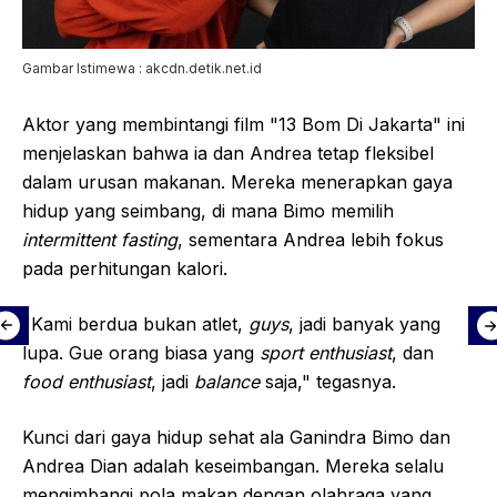
Gambar Istimewa : akcdn.detik.net.id
Aktor yang membintangi film "13 Bom Di Jakarta" ini
menjelaskan bahwa ia dan Andrea tetap fleksibel
dalam urusan makanan. Mereka menerapkan gaya
hidup yang seimbang, di mana Bimo memilih
intermittent fasting
, sementara Andrea lebih fokus
pada perhitungan kalori.
"Kami berdua bukan atlet,
guys
, jadi banyak yang
lupa. Gue orang biasa yang
sport enthusiast
, dan
food enthusiast
, jadi
balance
saja," tegasnya.
Kunci dari gaya hidup sehat ala Ganindra Bimo dan
Andrea Dian adalah keseimbangan. Mereka selalu
mengimbangi pola makan dengan olahraga yang