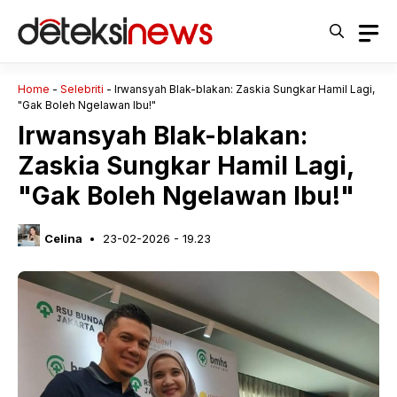
Langsung
ke
isi
Home
-
Selebriti
-
Irwansyah Blak-blakan: Zaskia Sungkar Hamil Lagi,
"Gak Boleh Ngelawan Ibu!"
Irwansyah Blak-blakan:
Zaskia Sungkar Hamil Lagi,
"Gak Boleh Ngelawan Ibu!"
Celina
23-02-2026 - 19.23