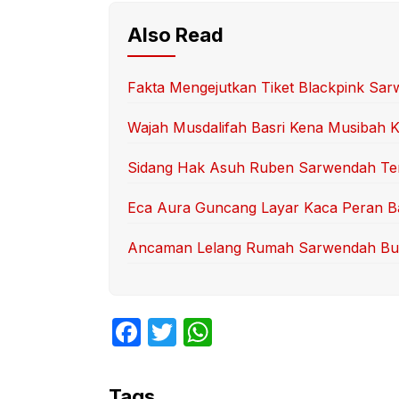
Also Read
Fakta Mengejutkan Tiket Blackpink Sa
Wajah Musdalifah Basri Kena Musibah 
Sidang Hak Asuh Ruben Sarwendah Ter
Eca Aura Guncang Layar Kaca Peran B
Ancaman Lelang Rumah Sarwendah Bu
F
T
W
a
w
h
c
itt
at
Tags