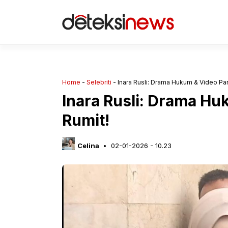
Langsung
ke
isi
Home
-
Selebriti
-
Inara Rusli: Drama Hukum & Video Pa
Inara Rusli: Drama H
Rumit!
Celina
02-01-2026 - 10.23