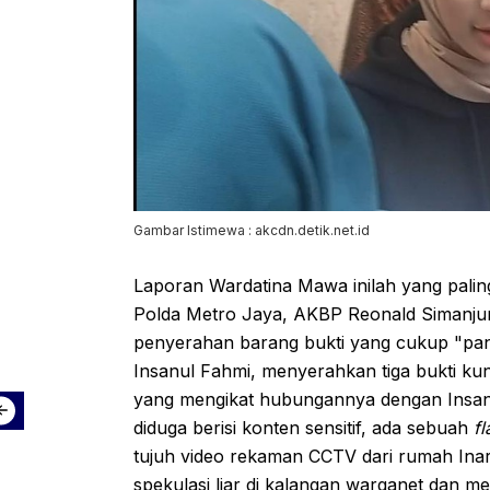
Gambar Istimewa : akcdn.detik.net.id
Laporan Wardatina Mawa inilah yang pali
Polda Metro Jaya, AKBP Reonald Simanju
penyerahan barang bukti yang cukup "panas
Insanul Fahmi, menyerahkan tiga bukti ku
yang mengikat hubungannya dengan Insanu
diduga berisi konten sensitif, ada sebuah
fl
tujuh video rekaman CCTV dari rumah Inara
spekulasi liar di kalangan warganet dan 