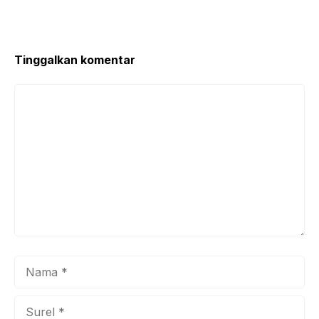
o
p
o
p
k
Tinggalkan komentar
Komentar
Nama
Surel