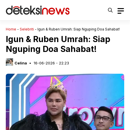
Langsung
ke
isi
Home
-
Selebriti
-
Igun & Ruben Umrah: Siap Nguping Doa Sahabat!
Igun & Ruben Umrah: Siap
Nguping Doa Sahabat!
Celina
16-06-2026 - 22.23