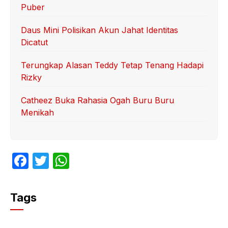
Puber
Daus Mini Polisikan Akun Jahat Identitas
Dicatut
Terungkap Alasan Teddy Tetap Tenang Hadapi
Rizky
Catheez Buka Rahasia Ogah Buru Buru
Menikah
F
T
W
a
w
h
c
itt
at
Tags
e
er
s
b
A