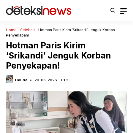
Langsung
ke
isi
Home
-
Selebriti
-
Hotman Paris Kirim ‘Srikandi’ Jenguk Korban
Penyekapan!
Hotman Paris Kirim
‘Srikandi’ Jenguk Korban
Penyekapan!
Celina
28-06-2026 - 01.23