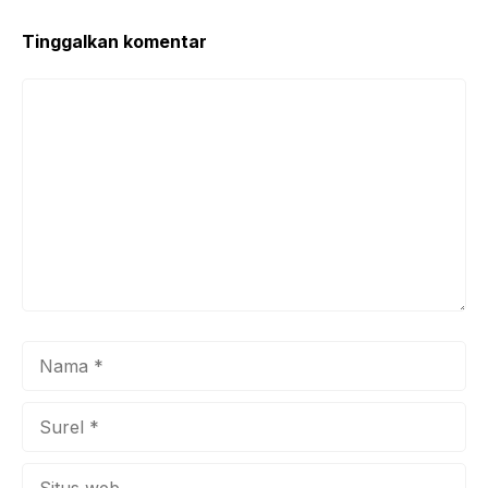
o
p
k
Tinggalkan komentar
Komentar
Nama
Surel
Situs