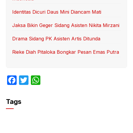
Identitas Dicuri Daus Mini Diancam Mati
Jaksa Bikin Geger Sidang Asisten Nikita Mirzani
Drama Sidang PK Asisten Artis Ditunda
Rieke Diah Pitaloka Bongkar Pesan Emas Putra
F
T
W
a
w
h
c
itt
at
Tags
e
er
s
b
A
o
p