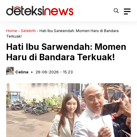
Langsung
ke
isi
Home
-
Selebriti
-
Hati Ibu Sarwendah: Momen Haru di Bandara
Terkuak!
Hati Ibu Sarwendah: Momen
Haru di Bandara Terkuak!
Celina
26-06-2026 - 15.23