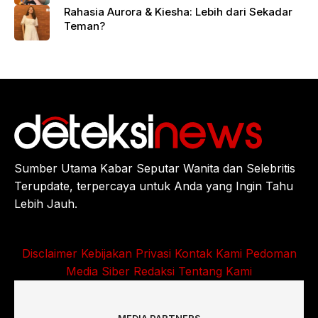
Rahasia Aurora & Kiesha: Lebih dari Sekadar
Teman?
Sumber Utama Kabar Seputar Wanita dan Selebritis
Terupdate, terpercaya untuk Anda yang Ingin Tahu
Lebih Jauh.
Disclaimer
Kebijakan Privasi
Kontak Kami
Pedoman
Media Siber
Redaksi
Tentang Kami
MEDIA PARTNERS