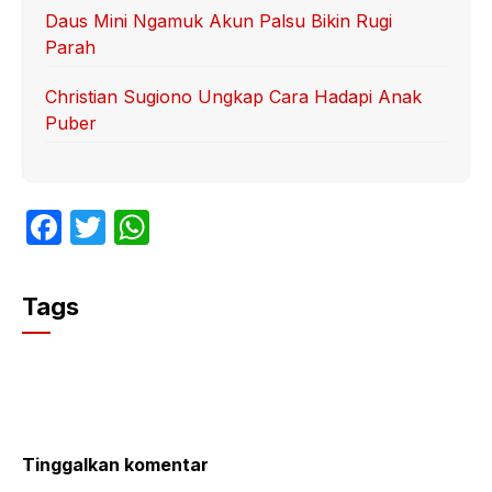
Daus Mini Ngamuk Akun Palsu Bikin Rugi
Parah
Christian Sugiono Ungkap Cara Hadapi Anak
Puber
F
T
W
a
w
h
c
itt
at
Tags
e
er
s
b
A
o
p
o
p
k
Tinggalkan komentar