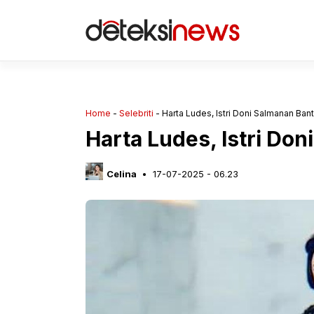
Langsung
ke
isi
Home
-
Selebriti
-
Harta Ludes, Istri Doni Salmanan Bant
Harta Ludes, Istri Do
Celina
17-07-2025 - 06.23