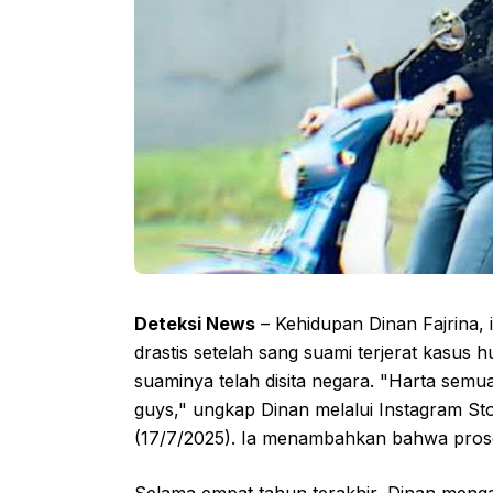
Deteksi News
– Kehidupan Dinan Fajrina, 
drastis setelah sang suami terjerat kasu
suaminya telah disita negara. "Harta semu
guys," ungkap Dinan melalui Instagram Stor
(17/7/2025). Ia menambahkan bahwa proses 
Selama empat tahun terakhir, Dinan meng