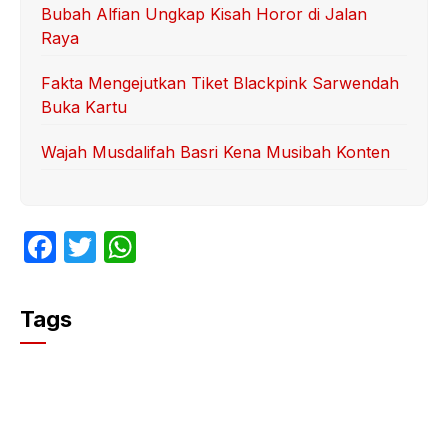
Bubah Alfian Ungkap Kisah Horor di Jalan
Raya
Fakta Mengejutkan Tiket Blackpink Sarwendah
Buka Kartu
Wajah Musdalifah Basri Kena Musibah Konten
F
T
W
a
w
h
c
itt
at
Tags
e
er
s
b
A
o
p
o
p