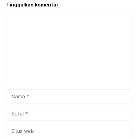
k
Tinggalkan komentar
Komentar
Nama
Surel
Situs
web