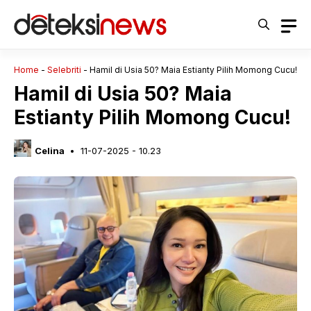
Langsung
ke
isi
Home
-
Selebriti
-
Hamil di Usia 50? Maia Estianty Pilih Momong Cucu!
Hamil di Usia 50? Maia
Estianty Pilih Momong Cucu!
Celina
11-07-2025 - 10.23