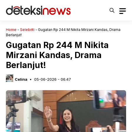
Langsung
ke
isi
Home
-
Selebriti
-
Gugatan Rp 244 M Nikita Mirzani Kandas, Drama
Berlanjut!
Gugatan Rp 244 M Nikita
Mirzani Kandas, Drama
Berlanjut!
Celina
05-06-2026 - 06.47