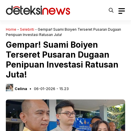
Langsung
ke
isi
Home
-
Selebriti
-
Gempar! Suami Boiyen Terseret Pusaran Dugaan
Penipuan Investasi Ratusan Juta!
Gempar! Suami Boiyen
Terseret Pusaran Dugaan
Penipuan Investasi Ratusan
Juta!
Celina
06-01-2026 - 15.23