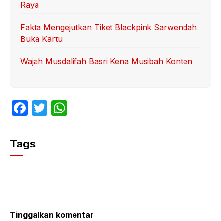
Raya
Fakta Mengejutkan Tiket Blackpink Sarwendah
Buka Kartu
Wajah Musdalifah Basri Kena Musibah Konten
F
T
W
a
w
h
c
itt
at
Tags
e
er
s
b
A
o
p
o
p
k
Tinggalkan komentar