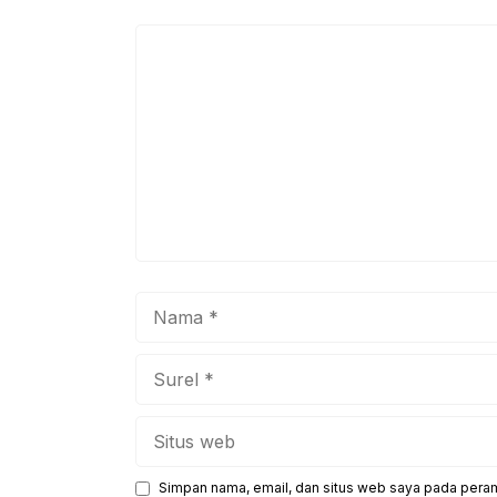
o
p
k
Komentar
Nama
Surel
Situs
web
Simpan nama, email, dan situs web saya pada peram