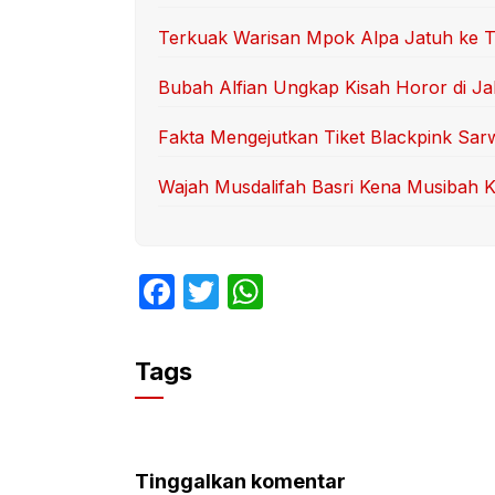
Terkuak Warisan Mpok Alpa Jatuh ke T
Bubah Alfian Ungkap Kisah Horor di Ja
Fakta Mengejutkan Tiket Blackpink Sa
Wajah Musdalifah Basri Kena Musibah 
F
T
W
a
w
h
c
itt
at
Tags
e
er
s
b
A
o
p
Tinggalkan komentar