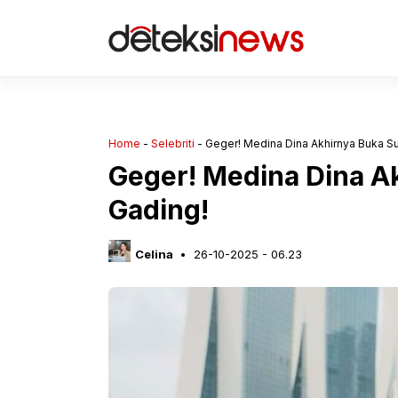
Langsung
ke
isi
Home
-
Selebriti
-
Geger! Medina Dina Akhirnya Buka Su
Geger! Medina Dina A
Gading!
Celina
26-10-2025 - 06.23