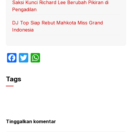
Saksi Kunci Richard Lee Berubah Pikiran di
Pengadilan
DJ Top Siap Rebut Mahkota Miss Grand
Indonesia
F
T
W
a
w
h
c
itt
at
Tags
e
er
s
b
A
o
p
o
p
k
Tinggalkan komentar