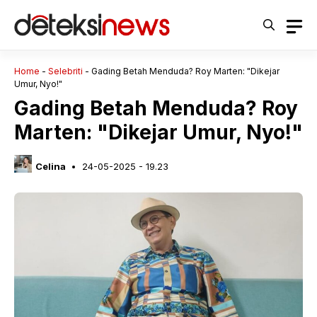
Langsung
ke
isi
Home
-
Selebriti
-
Gading Betah Menduda? Roy Marten: "Dikejar
Umur, Nyo!"
Gading Betah Menduda? Roy
Marten: "Dikejar Umur, Nyo!"
Celina
24-05-2025 - 19.23