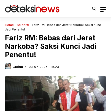
Langsung
ke
isi
Home
-
Selebriti
-
Fariz RM: Bebas dari Jerat Narkoba? Saksi Kunci
Jadi Penentu!
Fariz RM: Bebas dari Jerat
Narkoba? Saksi Kunci Jadi
Penentu!
Celina
03-07-2025 - 15.23