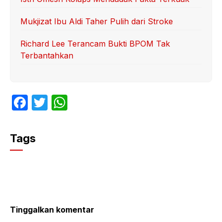
Mukjizat Ibu Aldi Taher Pulih dari Stroke
Richard Lee Terancam Bukti BPOM Tak
Terbantahkan
F
T
W
a
w
h
c
itt
at
Tags
e
er
s
b
A
o
p
o
p
k
Tinggalkan komentar