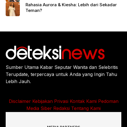
Rahasia Aurora & Kiesha: Lebih dari Sekadar
Teman?
Sumber Utama Kabar Seputar Wanita dan Selebritis
Terupdate, terpercaya untuk Anda yang Ingin Tahu
Lebih Jauh.
Disclaimer
Kebijakan Privasi
Kontak Kami
Pedoman
Media Siber
Redaksi
Tentang Kami
MEDIA PARTNERS