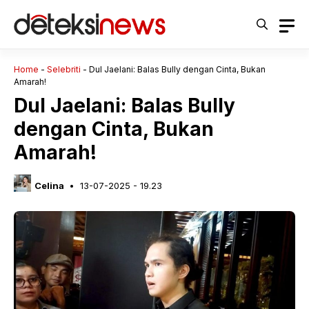
Langsung
ke
isi
Home
-
Selebriti
-
Dul Jaelani: Balas Bully dengan Cinta, Bukan
Amarah!
Dul Jaelani: Balas Bully
dengan Cinta, Bukan
Amarah!
Celina
13-07-2025 - 19.23