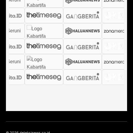
© 2026 deteksinews.co.id