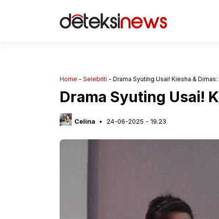
Langsung
ke
isi
Home
-
Selebriti
-
Drama Syuting Usai! Kiesha & Dimas:
Drama Syuting Usai! 
Celina
24-06-2025 - 19.23