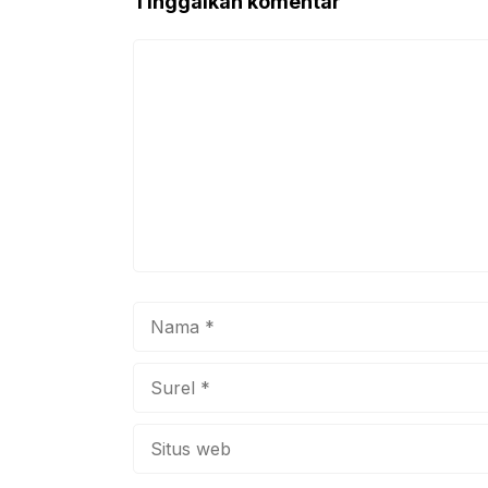
Tinggalkan komentar
o
p
k
Komentar
Nama
Surel
Situs
web