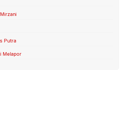
 Mirzani
s Putra
ri Melapor