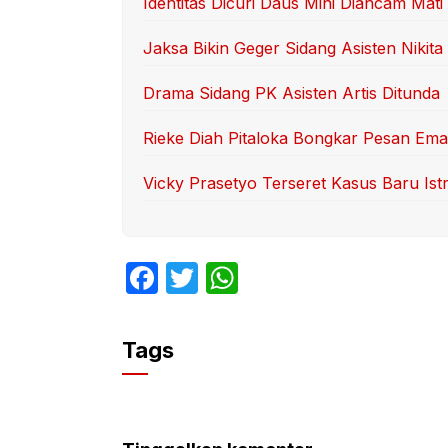
Identitas Dicuri Daus Mini Diancam Mati
Jaksa Bikin Geger Sidang Asisten Nikita
Drama Sidang PK Asisten Artis Ditunda
Rieke Diah Pitaloka Bongkar Pesan Ema
Vicky Prasetyo Terseret Kasus Baru Ist
F
T
W
a
w
h
c
itt
at
Tags
e
er
s
b
A
o
p