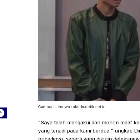
Gambar Istimewa : akcdn.detik.net.id
"Saya telah mengakui dan mohon maaf kep
yang terjadi pada kami berdua," ungkap 
pribadinya, seperti yang dikutip deteksinew