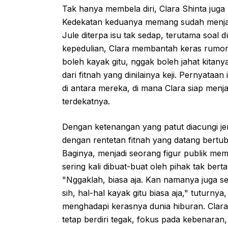
Tak hanya membela diri, Clara Shinta juga
Kedekatan keduanya memang sudah menjadi
Jule diterpa isu tak sedap, terutama soa
kepedulian, Clara membantah keras rumor 
boleh kayak gitu, nggak boleh jahat kitany
dari fitnah yang dinilainya keji. Pernyata
di antara mereka, di mana Clara siap menj
terdekatnya.
Dengan ketenangan yang patut diacungi jem
dengan rentetan fitnah yang datang bertubi
Baginya, menjadi seorang figur publik me
sering kali dibuat-buat oleh pihak tak be
"Nggaklah, biasa aja. Kan namanya juga s
sih, hal-hal kayak gitu biasa aja," tutur
menghadapi kerasnya dunia hiburan. Clara
tetap berdiri tegak, fokus pada kebenaran