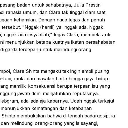
 pasang badan untuk sahabatnya, Julia Prastini.
 rahasia umum, dan Clara tak tinggal diam saat
l dugaan kehamilan. Dengan nada tegas dan penuh
tersebut. "Nggak (hamil) ya, nggak ada. Nggak
a, nggak ada insyaallah," tegas Clara, membela Jule
an ini menunjukkan betapa kuatnya ikatan persahabatan
adi garda terdepan untuk melindungi orang
pol, Clara Shinta mengaku tak ingin ambil pusing
-tubi, mulai dari masalah harta hingga gaya hidup.
mang memiliki konsekuensi berupa terpaan isu yang
rtanggung jawab demi menjatuhkan reputasinya.
elebgram, ada-ada aja kabarnya. Udah nggak terkejut
nya, menunjukkan kematangan dan ketabahan
 Shinta membuktikan bahwa di tengah badai gosip, ia
, dan melindungi orang-orang yang ia sayangi,