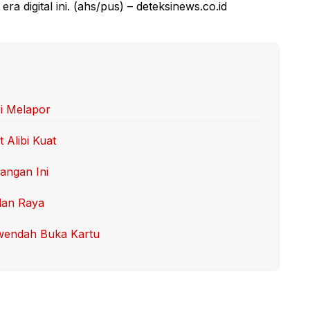
ra digital ini. (ahs/pus) – deteksinews.co.id
ri Melapor
 Alibi Kuat
angan Ini
lan Raya
rwendah Buka Kartu