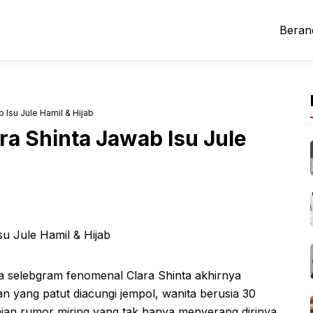
Beran
 Isu Jule Hamil & Hijab
a Shinta Jawab Isu Jule
a selebgram fenomenal Clara Shinta akhirnya
n yang patut diacungi jempol, wanita berusia 30
ian rumor miring yang tak hanya menyerang dirinya,