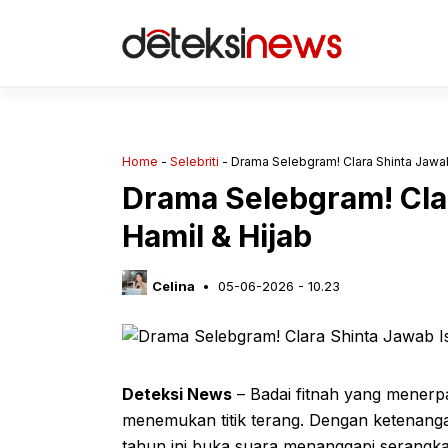
Langsung
ke
isi
Home
-
Selebriti
-
Drama Selebgram! Clara Shinta Jawab
Drama Selebgram! Clar
Hamil & Hijab
Celina
05-06-2026 - 10.23
Deteksi News
– Badai fitnah yang menerp
menemukan titik terang. Dengan ketenanga
tahun ini buka suara menanggapi serangka