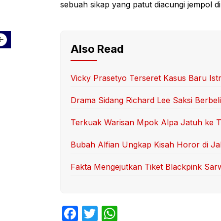
sebuah sikap yang patut diacungi jempol di e
Also Read
Vicky Prasetyo Terseret Kasus Baru Ist
Drama Sidang Richard Lee Saksi Berbelit
Terkuak Warisan Mpok Alpa Jatuh ke T
Bubah Alfian Ungkap Kisah Horor di Ja
Fakta Mengejutkan Tiket Blackpink Sa
F
T
W