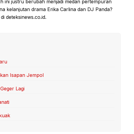
ah ini justru berubah menjadi medan pertempuran
ana kelanjutan drama Erika Carlina dan DJ Panda?
i deteksinews.co.id.
aru
kan Isapan Jempol
Geger Lagi
anati
rkuak