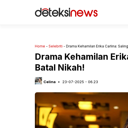
Langsung
ke
isi
Home
-
Selebriti
-
Drama Kehamilan Erika Carlina: Saling
Drama Kehamilan Erika
Batal Nikah!
Celina
23-07-2025 - 06.23