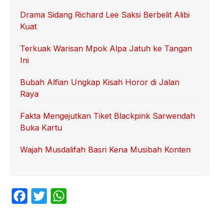
Drama Sidang Richard Lee Saksi Berbelit Alibi
Kuat
Terkuak Warisan Mpok Alpa Jatuh ke Tangan
Ini
Bubah Alfian Ungkap Kisah Horor di Jalan
Raya
Fakta Mengejutkan Tiket Blackpink Sarwendah
Buka Kartu
Wajah Musdalifah Basri Kena Musibah Konten
F
T
W
a
w
h