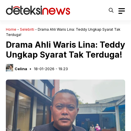
Langsung
ke
isi
Home
-
Selebriti
-
Drama Ahli Waris Lina: Teddy Ungkap Syarat Tak
Terduga!
Drama Ahli Waris Lina: Teddy
Ungkap Syarat Tak Terduga!
Celina
18-01-2026 - 19.23