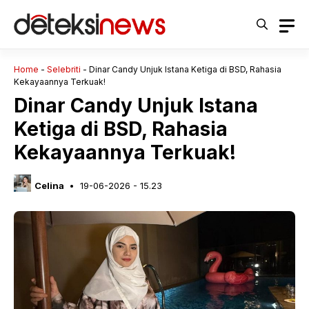
Langsung
ke
isi
Home
-
Selebriti
-
Dinar Candy Unjuk Istana Ketiga di BSD, Rahasia
Kekayaannya Terkuak!
Dinar Candy Unjuk Istana
Ketiga di BSD, Rahasia
Kekayaannya Terkuak!
Celina
19-06-2026 - 15.23