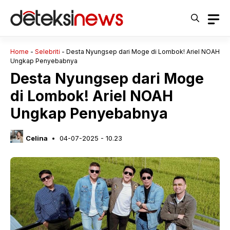
Langsung
ke
isi
Home
-
Selebriti
-
Desta Nyungsep dari Moge di Lombok! Ariel NOAH
Ungkap Penyebabnya
Desta Nyungsep dari Moge
di Lombok! Ariel NOAH
Ungkap Penyebabnya
Celina
04-07-2025 - 10.23