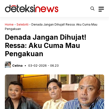
Langsung
ke
isi
Home
-
Selebriti
-
Denada Jangan Dihujat! Ressa: Aku Cuma Mau
Pengakuan
Denada Jangan Dihujat!
Ressa: Aku Cuma Mau
Pengakuan
Celina
03-02-2026 - 06.23