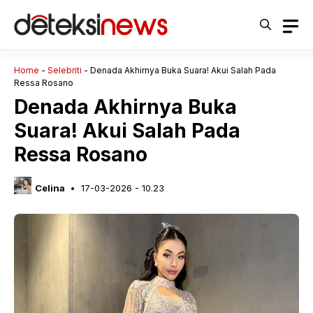
Langsung
ke
isi
Home
-
Selebriti
-
Denada Akhirnya Buka Suara! Akui Salah Pada
Ressa Rosano
Denada Akhirnya Buka
Suara! Akui Salah Pada
Ressa Rosano
Celina
17-03-2026 - 10.23