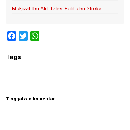
Mukjizat Ibu Aldi Taher Pulih dari Stroke
F
T
W
a
w
h
c
itt
at
Tags
e
er
s
b
A
o
p
o
p
k
Tinggalkan komentar
Komentar