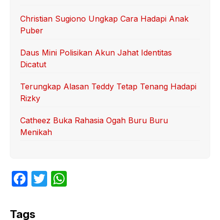
Christian Sugiono Ungkap Cara Hadapi Anak
Puber
Daus Mini Polisikan Akun Jahat Identitas
Dicatut
Terungkap Alasan Teddy Tetap Tenang Hadapi
Rizky
Catheez Buka Rahasia Ogah Buru Buru
Menikah
F
T
W
a
w
h
c
itt
at
Tags