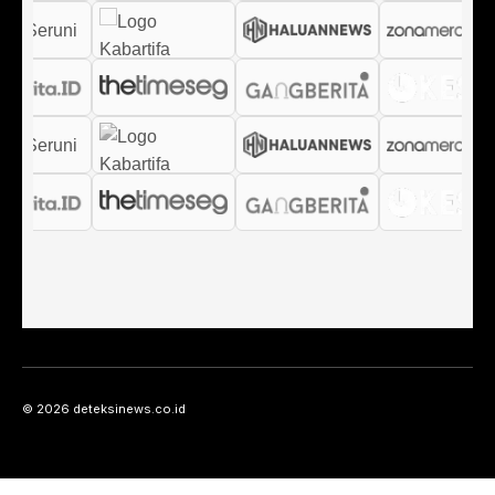
© 2026 deteksinews.co.id