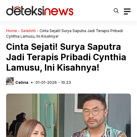
Langsung
ke
isi
Home
-
Selebriti
-
Cinta Sejati! Surya Saputra Jadi Terapis Pribadi
Cynthia Lamusu, Ini Kisahnya!
Cinta Sejati! Surya Saputra
Jadi Terapis Pribadi Cynthia
Lamusu, Ini Kisahnya!
Celina
01-01-2026 - 10.23