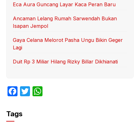
Eca Aura Guncang Layar Kaca Peran Baru
Ancaman Lelang Rumah Sarwendah Bukan
Isapan Jempol
Gaya Celana Melorot Pasha Ungu Bikin Geger
Lagi
Duit Rp 3 Miliar Hilang Rizky Billar Dikhianati
F
T
W
a
w
h
c
itt
at
Tags
e
er
s
b
A