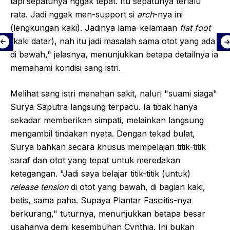
tapi sepatunya nggak tepat. Itu sepatunya terlalu
rata. Jadi nggak men-support si
arch
-nya ini
(lengkungan kaki). Jadinya lama-kelamaan
flat foot
(kaki datar), nah itu jadi masalah sama otot yang ada
di bawah," jelasnya, menunjukkan betapa detailnya ia
memahami kondisi sang istri.
Melihat sang istri menahan sakit, naluri "suami siaga"
Surya Saputra langsung terpacu. Ia tidak hanya
sekadar memberikan simpati, melainkan langsung
mengambil tindakan nyata. Dengan tekad bulat,
Surya bahkan secara khusus mempelajari titik-titik
saraf dan otot yang tepat untuk meredakan
ketegangan. "Jadi saya belajar titik-titik (untuk)
release tension
di otot yang bawah, di bagian kaki,
betis, sama paha. Supaya Plantar Fasciitis-nya
berkurang," tuturnya, menunjukkan betapa besar
usahanya demi kesembuhan Cynthia. Ini bukan