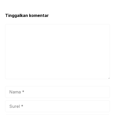
o
p
o
p
k
Tinggalkan komentar
Komentar
Nama
Surel